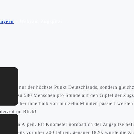
ayern
»
Webcam Zugspitze
ist nicht nur der höchste Punkt Deutschlands, sondern gleichze
tze“ bis zu 580 Menschen pro Stunde auf den Gipfel der Zugs
l und sicher innerhalb von nur zehn Minuten passiert werden
erzeit im Blick!
ayerischen Alpen. Elf Kilometer nordöstlich der Zugspitze be
iegt. Bereits vor über 200 Jahren, genauer 1820, wurde die Z