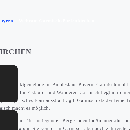
ayern
»
Webcam Garmisch-Partenkirchen
IRCHEN
, einer Marktgemeinde im Bundesland Bayern. Garmisch und P
estination für Eisläufer und Wanderer. Garmisch liegt nur ein
ges bayerisches Flair ausstrahlt, gilt Garmisch als der feine T
isch macht es möglich.
reiben wollen. Die umliegenden Berge laden im Sommer aber 
e Shoppingtour. Sie können in Garmisch aber auch zahlreiche