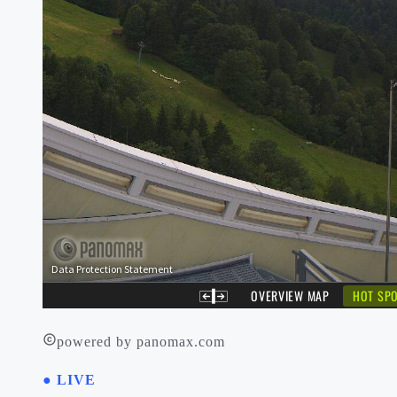
powered by panomax.com
● LIVE