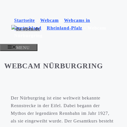
Zum
Inhalt
Startseite
»
Webcam
»
Webcams in
springen
Deutschland
»
Rheinland-Pfalz
»
Webcam
Nürburgring
MENU
WEBCAM NÜRBURGRING
Der Nürburgring ist eine weltweit bekannte
Rennstrecke in der Eifel. Dabei begann der
Mythos der legendären Rennbahn im Jahr 1927,
als sie eingeweiht wurde. Der Gesamtkurs besteht