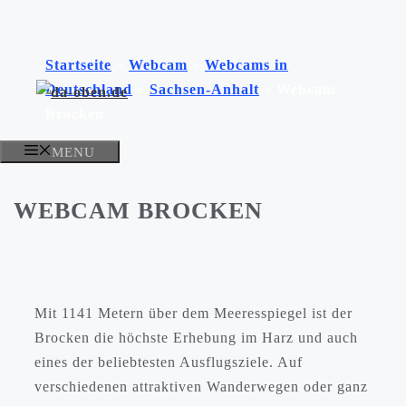
Zum
Inhalt
Startseite
»
Webcam
»
Webcams in
springen
Deutschland
»
Sachsen-Anhalt
»
Webcam
Brocken
MENU
WEBCAM BROCKEN
Mit 1141 Metern über dem Meeresspiegel ist der
Brocken die höchste Erhebung im Harz und auch
eines der beliebtesten Ausflugsziele. Auf
verschiedenen attraktiven Wanderwegen oder ganz