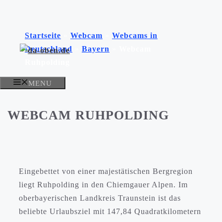
Zum
Inhalt
Startseite
»
Webcam
»
Webcams in
springen
Deutschland
»
Bayern
»
Webcam
Ruhpolding
MENU
WEBCAM RUHPOLDING
Eingebettet von einer majestätischen Bergregion
liegt Ruhpolding in den Chiemgauer Alpen. Im
oberbayerischen Landkreis Traunstein ist das
beliebte Urlaubsziel mit 147,84 Quadratkilometern