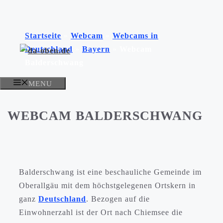
Zum
Inhalt
Startseite
»
Webcam
»
Webcams in
springen
Deutschland
»
Bayern
»
Webcam
Balderschwang
MENU
WEBCAM BALDERSCHWANG
Balderschwang ist eine beschauliche Gemeinde im
Oberallgäu mit dem höchstgelegenen Ortskern in
ganz
Deutschland
. Bezogen auf die
Einwohnerzahl ist der Ort nach Chiemsee die