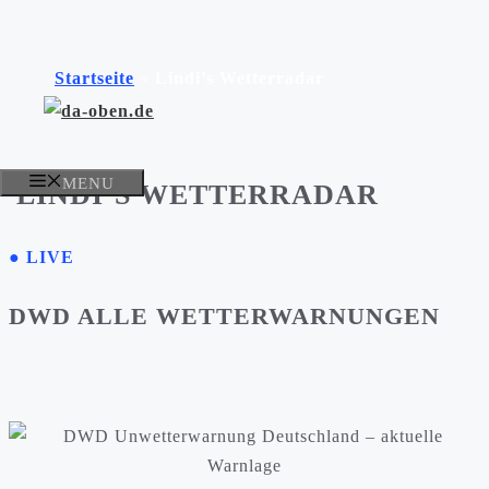
Zum
Inhalt
Startseite
»
Lindi’s Wetterradar
springen
MENU
LINDI’S WETTERRADAR
● LIVE
DWD ALLE WETTERWARNUNGEN