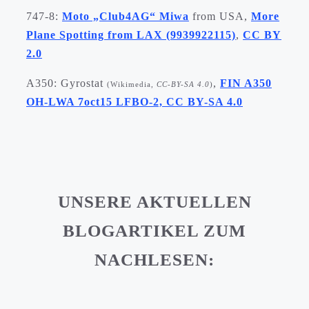
747-8:
Moto „Club4AG“ Miwa
from USA,
More
Plane Spotting from LAX (9939922115)
,
CC BY
2.0
A350: Gyrostat
,
FIN A350
(Wikimedia,
CC-BY-SA 4.0
)
OH-LWA 7oct15 LFBO-2, CC BY-SA 4.0
UNSERE AKTUELLEN
BLOGARTIKEL ZUM
NACHLESEN: