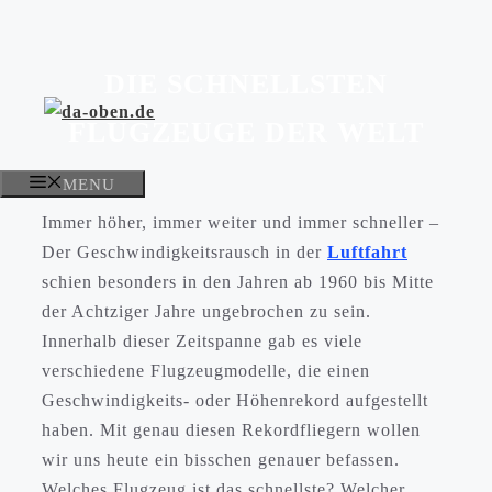
Zum
Inhalt
DIE SCHNELLSTEN
springen
FLUGZEUGE DER WELT
MENU
Immer höher, immer weiter und immer schneller –
Der Geschwindigkeitsrausch in der
Luftfahrt
schien besonders in den Jahren ab 1960 bis Mitte
der Achtziger Jahre ungebrochen zu sein.
Innerhalb dieser Zeitspanne gab es viele
verschiedene Flugzeugmodelle, die einen
Geschwindigkeits- oder Höhenrekord aufgestellt
haben. Mit genau diesen Rekordfliegern wollen
wir uns heute ein bisschen genauer befassen.
Welches Flugzeug ist das schnellste? Welcher