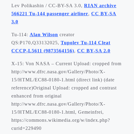
Lev Polikashin / CC-BY-SA 3.0,
RIAN archive
566221 Tu-144 passenger airliner
,
CC BY-SA
3.0
Tu-114:
Alan Wilson
creator
QS:P170,Q33132025,
Tupolev Tu-114 Cleat
CCCP-L5611 (9873564156)
,
CC BY-SA 2.0
X-15: Von NASA – Current Upload: cropped from
http://www.dfrc.nasa.gov/Gallery/Photo/X-
15/HTML/EC88-0180-1.html (direct link) (date
reference)Original Upload: cropped and contrast
enhanced from original
http://www.dfrc.nasa.gov/Gallery/Photo/X-
15/HTML/EC88-0180-1.html, Gemeinfrei,
https://commons.wikimedia.org/w/index.php?
curid=229490